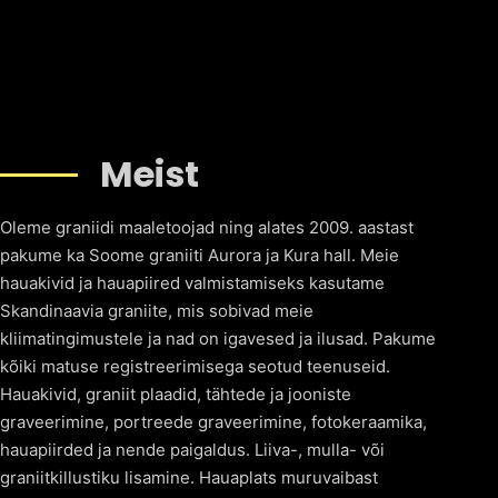
Meist
Oleme graniidi maaletoojad ning alates 2009. aastast
pakume ka Soome graniiti Aurora ja Kura hall. Meie
hauakivid ja hauapiired valmistamiseks kasutame
Skandinaavia graniite, mis sobivad meie
kliimatingimustele ja nad on igavesed ja ilusad. Pakume
kõiki matuse registreerimisega seotud teenuseid.
Hauakivid, graniit plaadid, tähtede ja jooniste
graveerimine, portreede graveerimine, fotokeraamika,
hauapiirded ja nende paigaldus. Liiva-, mulla- või
graniitkillustiku lisamine. Hauaplats muruvaibast