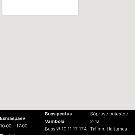
Bussipeatus
Sõpruse puiestee
Esmaspäev
Vambola
211a,
10:00 – 17:00
Buss№ 10 11 17 17А
Tallinn, Harjumaa