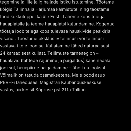
tegemine ja lille ja igihaljade istiku istutamine. Töötame
kõigis Tallinna ja Harjumaa kalmistutel ning teostame
tööd kokkuleppel ka üle Eesti. Läheme koos teiega
hauaplatsile ja teeme hauaplatsi kujundamine. Kogenud
töötaja loob teiega koos tulevase hauakivide pealkirja
visandi. Teostame eksklusiiv tellimusi või tellimusi
vastavalt teie joonise. Kullatamine tähed naturaalsest
24 karaadisest kullast. Tellimuste tarneaeg on –
hauakivid (tähtede rajumine ja paigaldus) kahe nädala
jooksul, hauapiirde paigaldamine – ühe kuu jooksul.
Võimalik on tasuda osamaksetena. Meie pood asub
PERH-i läheduses, Magistrali Kaubanduskeskuse
vastas, aadressil Sõpruse pst 211a Tallinn.