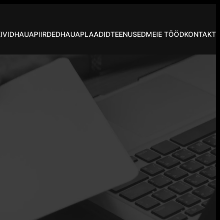
IVID
HAUAPIIRDED
HAUAPLAADID
TEENUSED
MEIE TÖÖD
KONTAKT