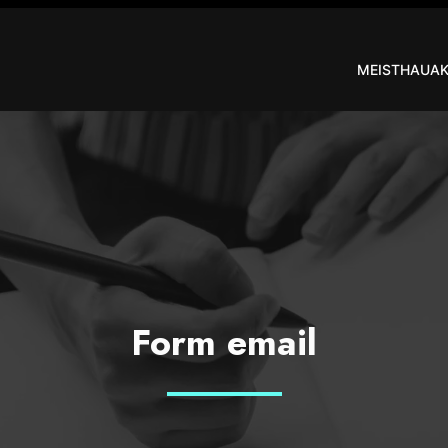
MEIST
HAUAK
Form email