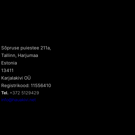
Sõpruse puiestee 211a,
Tallinn, Harjumaa
Estonia
13411
Karjalakivi OÜ
Registrikood: 11556410
Tel.
+372 5129429
info@hauakivi.net