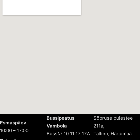
Bussipeatus
Sõpruse puiestee
Esmaspäev
Vambola
211a,
10:00 – 17:00
Buss№ 10 11 17 17А
Tallinn, Harjumaa