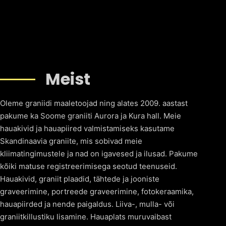
Meist
Oleme graniidi maaletoojad ning alates 2009. aastast
pakume ka Soome graniiti Aurora ja Kura hall. Meie
hauakivid ja hauapiired valmistamiseks kasutame
Skandinaavia graniite, mis sobivad meie
kliimatingimustele ja nad on igavesed ja ilusad. Pakume
kõiki matuse registreerimisega seotud teenuseid.
Hauakivid, graniit plaadid, tähtede ja jooniste
graveerimine, portreede graveerimine, fotokeraamika,
hauapiirded ja nende paigaldus. Liiva-, mulla- või
graniitkillustiku lisamine. Hauaplats muruvaibast