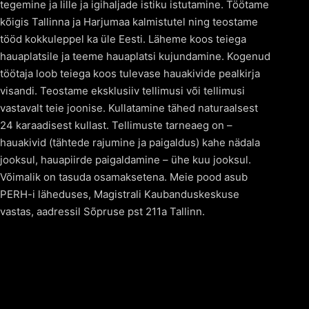
tegemine ja lille ja igihaljade istiku istutamine. Töötame
kõigis Tallinna ja Harjumaa kalmistutel ning teostame
tööd kokkuleppel ka üle Eesti. Läheme koos teiega
hauaplatsile ja teeme hauaplatsi kujundamine. Kogenud
töötaja loob teiega koos tulevase hauakivide pealkirja
visandi. Teostame eksklusiiv tellimusi või tellimusi
vastavalt teie joonise. Kullatamine tähed naturaalsest
24 karaadisest kullast. Tellimuste tarneaeg on –
hauakivid (tähtede rajumine ja paigaldus) kahe nädala
jooksul, hauapiirde paigaldamine – ühe kuu jooksul.
Võimalik on tasuda osamaksetena. Meie pood asub
PERH-i läheduses, Magistrali Kaubanduskeskuse
vastas, aadressil Sõpruse pst 211a Tallinn.